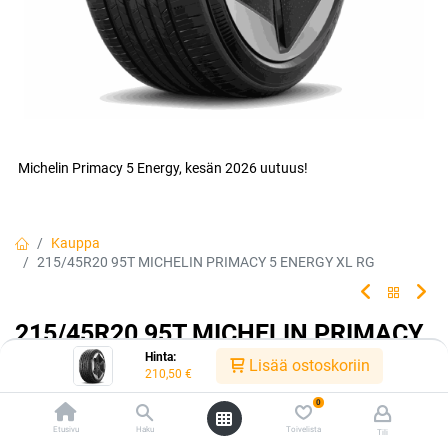
Michelin Primacy 5 Energy, kesän 2026 uutuus!
Kauppa
215/45R20 95T MICHELIN PRIMACY 5 ENERGY XL RG
215/45R20 95T MICHELIN PRIMACY
Hinta:
5 ENERGY XL RG
Lisää ostoskoriin
210,50
€
Aja turvallisesti, aja pitkälle, säästä energiaa MICHELIN AAA -
0
luokan renkaalla.
Etusivu
Haku
Toivelista
Tili