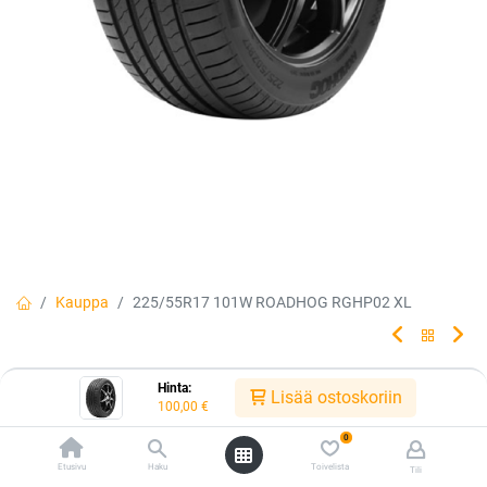
Kauppa
225/55R17 101W ROADHOG RGHP02 XL
225/55R17 101W ROADHOG RGHP02
Hinta:
Lisää ostoskoriin
100,00
€
XL
0
Roadhog on budjettiautoilijan kesärengas, joka yhdistää
Etusivu
Haku
Toivelista
Tili
menestyksekkäästi urheilullisuuden ja hyvät ajo-ominaisuudet.