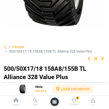
Kauppa
500/50X17/18 158A8/155B TL Alliance 328 Value Plus
500/50X17/18 158A8/155B TL
Alliance 328 Value Plus
Hinta:
Lisää ostoskoriin
445,00
€
EAN:
5705055392623
Tuotekoodi:
332652
0
Tällä tuotteella ei ole kelvollista yhdistelmää.
Etusivu
Haku
Toivelista
Tili