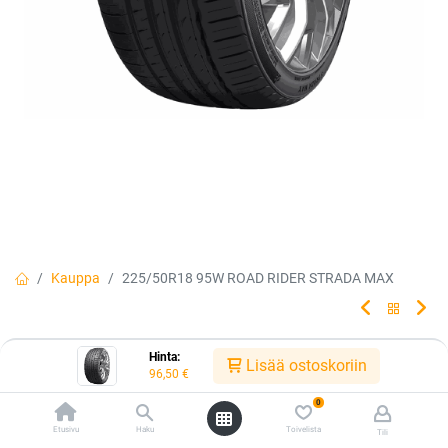
Kauppa
225/50R18 95W ROAD RIDER STRADA MAX
225/50R18 95W ROAD RIDER
Hinta:
Lisää ostoskoriin
96,50
€
STRADA MAX
0
Etusivu
Haku
Toivelista
Tili