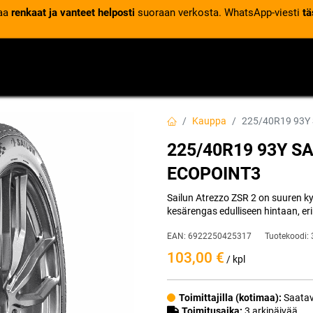
laa
renkaat ja vanteet helposti
suoraan verkosta. WhatsApp-viesti
tä
VENTTIILIT
RENGASPALVELUT
RENGASTIETOA
Kauppa
225/40R19 93Y
225/40R19 93Y S
ECOPOINT3
Sailun Atrezzo ZSR 2 on suuren 
kesärengas edulliseen hintaan, e
EAN:
6922250425317
Tuotekoodi:
103,00
€
/ kpl
Toimittajilla (kotimaa):
Saatav
Toimitusaika:
3 arkipäivää