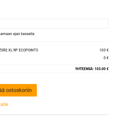
raamaan ajan kassalla
ZSR2 XL RP ECOPOINT3
103 €
0 €
YHTEENSÄ:
103.00 €
ää ostoskoriin
talle