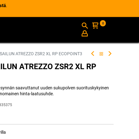
stä
.
0
AJANKOHTAISTA
INFO
 SAILUN ATREZZO ZSR2 XL RP ECOPOINT3
AILUN ATREZZO ZSR2 XL RP
kysynnän saavuttanut uuden sukupolven suorituskykyinen
rinomainen hinta-laatusuhde.
335375
illa