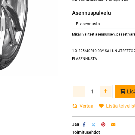
Asennuspalvelu
Mikäli valitset asennuksen, pääset va
1
X 225/40R19 93Y SAILUN ATREZZO 
EI ASENNUSTA
Lis
Vertaa
Lisää toivelis
Jaa
Toimitusehdot