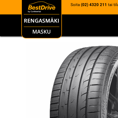
Soita
(02) 4320 211
tai ti
RENKAAT
VANTEET