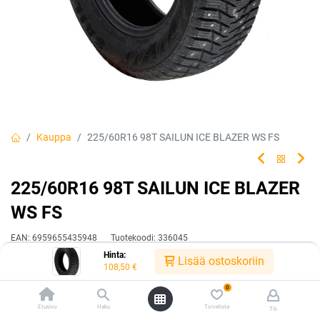
Kauppa
225/60R16 98T SAILUN ICE BLAZER WS FS
225/60R16 98T SAILUN ICE BLAZER
WS FS
EAN:
6959655435948
Tuotekoodi:
336045
Hinta:
108,50
€
Lisää ostoskoriin
/ kpl
108,50
€
0
Toimittajilla (kotimaa):
Saatavilla
Etusivu
Haku
Toivelista
Tili
Toimitusaika:
3 arkipäivää