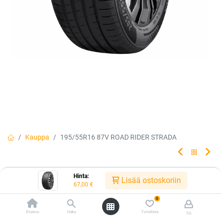
Kauppa
195/55R16 87V ROAD RIDER STRADA
195/55R16 87V ROAD RIDER
Hinta:
Lisää ostoskoriin
67,00
€
STRADA
0
Etusivu
Haku
Toivelista
Tili