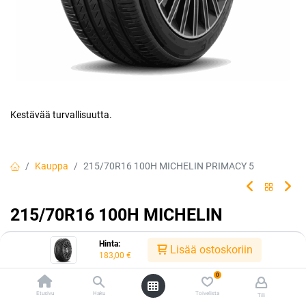
Kestävää turvallisuutta.
Kauppa
215/70R16 100H MICHELIN PRIMACY 5
215/70R16 100H MICHELIN
PRIMACY 5
Hinta:
Lisää ostoskoriin
183,00
€
Luotettava rengasvalintasi jokapäiväiseen ajoon. Rengas tarjoaa
erinomaisen turvallisuuden ja kestävyyden, jolloin sinä ja
0
matkustajasi voitte matkata turvallisin mielin kilometri toisensa
Etusivu
Haku
Toivelista
Tili
jälkeen.