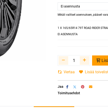
Mikäli valitset asennuksen, pääset va
1
X 165/65R14 79T ROAD RIDER STR
EI ASENNUSTA
Lis
Vertaa
Lisää toivelis
Jaa
Toimitusehdot