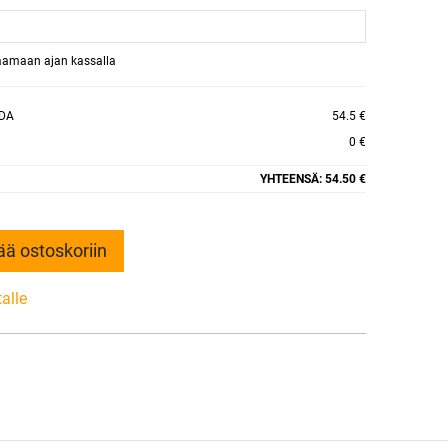
raamaan ajan kassalla
ADA
54.5 €
0 €
YHTEENSÄ:
54.50 €
ää ostoskoriin
talle