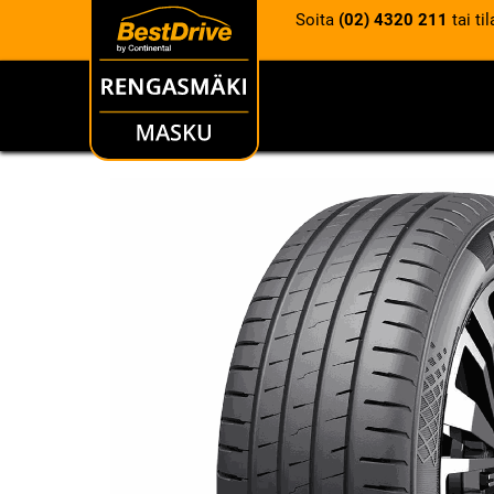
Soita
(02) 4320 211
tai ti
RENKAAT
VANTEET