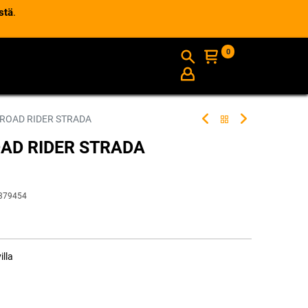
stä
.
0
AJANKOHTAISTA
INFO
 ROAD RIDER STRADA
OAD RIDER STRADA
379454
illa