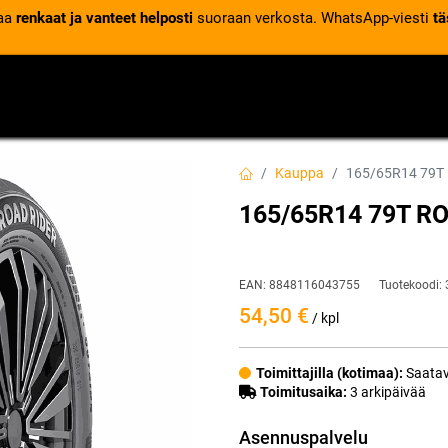
laa
renkaat ja vanteet helposti
suoraan verkosta. WhatsApp-viesti
tä
VENTTIILIT
RENGASPALVELUT
RENGASTIETOA
Kauppa
165/65R14 79T
165/65R14 79T R
EAN:
8848116043755
Tuotekoodi:
54,50
€
/ kpl
Toimittajilla (kotimaa):
Saatav
Toimitusaika:
3 arkipäivää
Asennuspalvelu