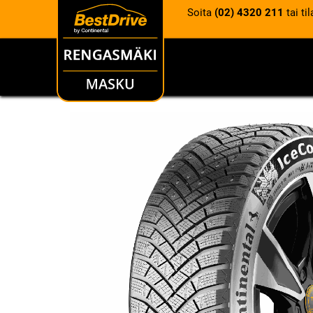
Soita
(02) 4320 211
tai ti
RENKAAT
VANTEET