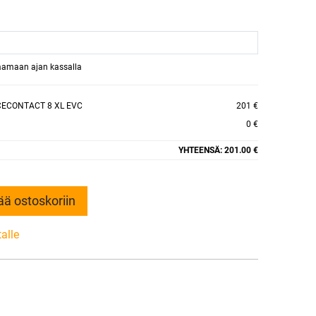
raamaan ajan kassalla
CECONTACT 8 XL EVC
201 €
0 €
YHTEENSÄ:
201.00 €
ää ostoskoriin
talle