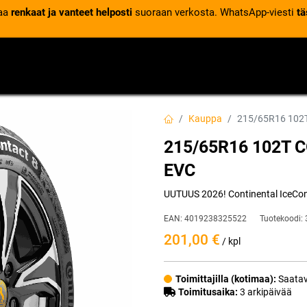
laa
renkaat ja vanteet helposti
suoraan verkosta. WhatsApp-viesti
tä
VENTTIILIT
RENGASPALVELUT
RENGASTIETOA
Kauppa
215/65R16 102
215/65R16 102T 
EVC
UUTUUS 2026! Continental IceCont
EAN:
4019238325522
Tuotekoodi:
201,00
€
/ kpl
Toimittajilla (kotimaa):
Saatav
Toimitusaika:
3 arkipäivää