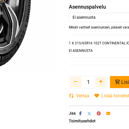
Asennuspalvelu
Mikäli valitset asennuksen, pääset va
1
X 215/65R16 102T CONTINENTAL I
EI ASENNUSTA
Lis
Vertaa
Lisää toivelis
Jaa
Toimitusehdot