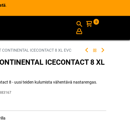
stä
.
0
AJANKOHTAISTA
INFO
T CONTINENTAL ICECONTACT 8 XL EVC
CONTINENTAL ICECONTACT 8 XL
act 8 - uusi teiden kulumista vähentävä nastarengas.
383167
illa