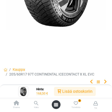
Kauppa
205/60R17 97T CONTINENTAL ICECONTACT 8 XL EVC
Hinta:
205/60R17 97T CONTINENTAL
Lisää ostoskoriin
168,50
€
ICECONTACT 8 XL EVC
0
Etusivu
Haku
Toivelista
Tili
UUTUUS 2026! Continental IceContact 8 - uusi teiden kulumista