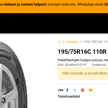
laa
renkaat ja vanteet helposti
suoraan verkosta. WhatsApp-viesti
tä
VENTTIILIT
RENGASPALVELUT
RENGASTIETOA
Kauppa
195/75R16C 11
195/75R16C 110R
Pakettiautojen huippu-uutuus, ma
EAN:
4024063010147
Tuotekoodi:
Tällä tuotteella ei ole kelvollis
Jaa
Toimitusehdot