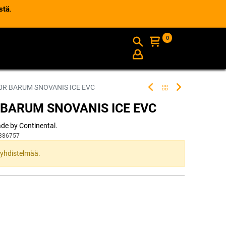
stä
.
0
AJANKOHTAISTA
INFO
0R BARUM SNOVANIS ICE EVC
 BARUM SNOVANIS ICE EVC
de by Continental.
386757
ta yhdistelmää.