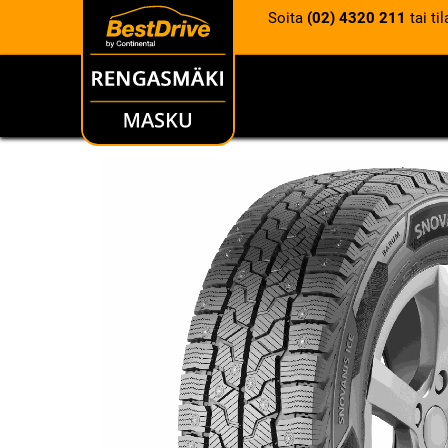
Soita
(02) 4320 211
tai ti
RENKAAT
VANTEET