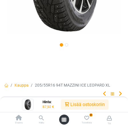
Kauppa
205/55R16 94T MAZZINI ICE LEOPARD XL
Hinta:
205/55R16 94T MAZZINI ICE
Lisää ostoskoriin
87,50
€
LEOPARD XL
0
Etusivu
Haku
Toivelista
Tili
Ice Leopard on suunniteltu lisämään ajoturvallisuuta ankariin