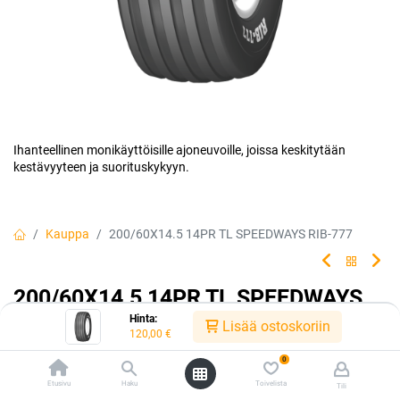
Ihanteellinen monikäyttöisille ajoneuvoille, joissa keskitytään
kestävyyteen ja suorituskykyyn.
Kauppa
200/60X14.5 14PR TL SPEEDWAYS RIB-777
200/60X14.5 14PR TL SPEEDWAYS
Hinta:
RIB-777
Lisää ostoskoriin
120,00
€
Tuotekoodi:
P57977
0
Etusivu
Haku
Toivelista
Tili
Tällä tuotteella ei ole kelvollista yhdistelmää.