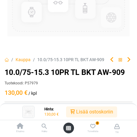
Kauppa
10.0/75-15.3 10PR TL BKT AW-909
10.0/75-15.3 10PR TL BKT AW-909
Tuotekoodi:
P57979
130,00
€
/ kpl
Hinta:
Heti saatavilla:
Lisää ostoskoriin
130,00
€
1 kpl
0
Lisää ostoskoriin
Etusivu
Haku
Toivelista
Tili