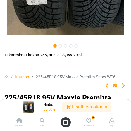
Takarenkaat kokoa 245/40r18, löytyy 2 kpl.
Kauppa
225/45R18 95V Maxxis Premitra Snow WP6
225/45R18 95V Maxxis Premitra
Hinta:
Snow WP6
Lisää ostoskoriin
88,50
€
Tuotekoodi:
P58019
0
88,50
€
Etusivu
Haku
Toivelista
Tili
/ kpl