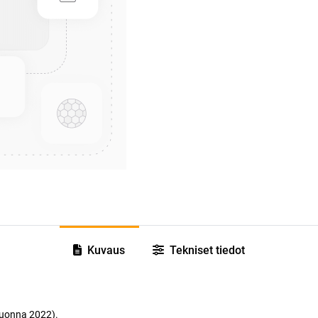
Kuvaus
Tekniset tiedot
.
vuonna 2022).