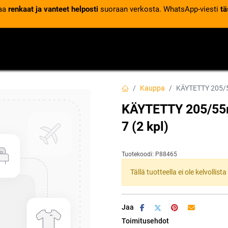
laa
renkaat ja vanteet helposti
suoraan verkosta. WhatsApp-viesti
tä
VENTTIILIT
RENGASPALVELUT
RENGASTIETOA
Kauppa
KÄYTETTY 205/55
KÄYTETTY 205/55r
7 (2 kpl)
Tuotekoodi:
P88465
Tällä tuotteella ei ole kelvollis
Jaa
Toimitusehdot