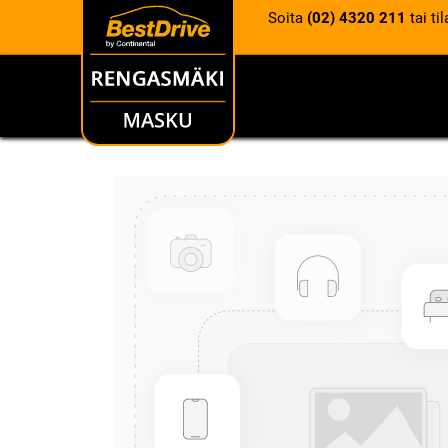
Soita
(02) 4320 211
tai ti
RENKAAT
VANTEET