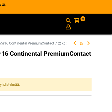
stä
.
0
AJANKOHTAISTA
INFO
r16 Continental PremiumContact 7 (2 kpl)
16 Continental PremiumContact
ta yhdistelmää.