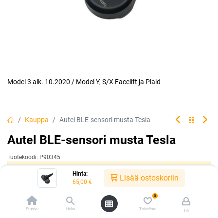
Model 3 alk. 10.2020 / Model Y, S/X Facelift ja Plaid
Kauppa
Autel BLE-sensori musta Tesla
Autel BLE-sensori musta Tesla
Tuotekoodi:
P90345
Tällä tuotteella ei ole kelvollista yhdistelmää.
Hinta:
Lisää ostoskoriin
65,00
€
0
Jaa
Etusivu
Haku
Toivelista
Tili