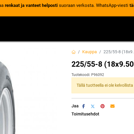
laa
renkaat ja vanteet helposti
suoraan verkosta. WhatsApp-viesti
tä
VENTTIILIT
RENGASPALVELUT
RENGASTIETOA
Kauppa
225/55-8 (18x9
225/55-8 (18x9.5
Tuotekoodi:
P96092
Tällä tuotteella ei ole kelvollis
Jaa
Toimitusehdot