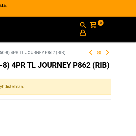
stä
.
0
AJANKOHTAISTA
INFO
.50-8) 4PR TL JOURNEY P862 (RIB)
0-8) 4PR TL JOURNEY P862 (RIB)
ta yhdistelmää.