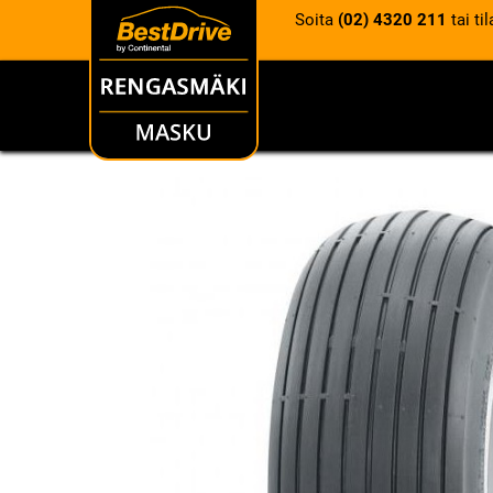
Soita
(02) 4320 211
tai ti
RENKAAT
VANTEET