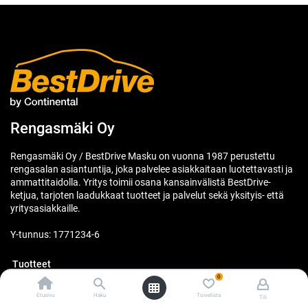
Rengasmäki Oy
Rengasmäki Oy / BestDrive Masku on vuonna 1987 perustettu
rengasalan asiantuntija, joka palvelee asiakkaitaan luotettavasti ja
ammattitaidolla. Yritys toimii osana kansainvälistä BestDrive-
ketjua, tarjoten laadukkaat tuotteet ja palvelut sekä yksityis- että
yritysasiakkaille.
Y-tunnus: 1771234-6
Tuotteet
0
Renkaat
Etusivu
Haku
Toivelista
Tili
Vanteet