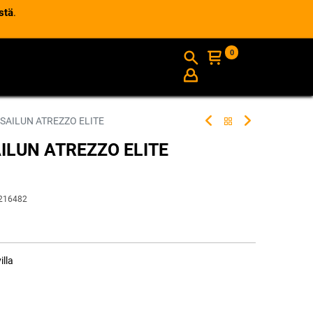
stä
.
0
AJANKOHTAISTA
INFO
 SAILUN ATREZZO ELITE
AILUN ATREZZO ELITE
216482
illa