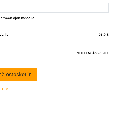
raamaan ajan kassalla
ELITE
69.5 €
0 €
YHTEENSÄ:
69.50 €
ää ostoskoriin
talle