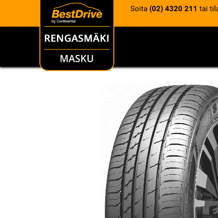
Soita
(02) 4320 211
tai ti
RENKAAT
VANTEET