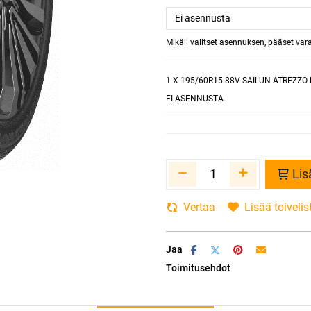
Mikäli valitset asennuksen, pääset va
1
X 195/60R15 88V SAILUN ATREZZO 
EI ASENNUSTA
Lis
Vertaa
Lisää toivelis
Jaa
Toimitusehdot