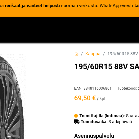
laa
renkaat ja vanteet helposti
suoraan verkosta. WhatsApp-viesti
tä
VENTTIILIT
RENGASPALVELUT
RENGASTIETOA
Kauppa
195/60R15 88V
195/60R15 88V S
EAN:
8848116036801
Tuotekoodi:
69,50
€
/ kpl
Toimittajilla (kotimaa):
Saatav
Toimitusaika:
3 arkipäivää
Asennuspalvelu