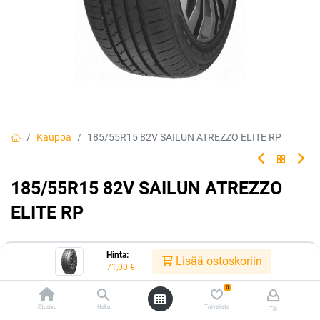
Kauppa
185/55R15 82V SAILUN ATREZZO ELITE RP
185/55R15 82V SAILUN ATREZZO
ELITE RP
Hinta:
Lisää ostoskoriin
EAN:
8848116036610
Tuotekoodi:
216718
71,00
€
71,00
€
/ kpl
0
Etusivu
Haku
Toivelista
Tili