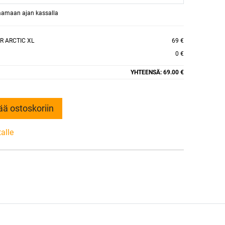
raamaan ajan kassalla
R ARCTIC XL
69 €
0 €
YHTEENSÄ:
69.00 €
ää ostoskoriin
talle