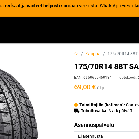
laa
renkaat ja vanteet helposti
suoraan verkosta. WhatsApp-viesti
tä
VENTTIILIT
RENGASPALVELUT
RENGASTIETOA
Kauppa
175/70R14 88T 
175/70R14 88T SA
EAN:
6959655469134
Tuotekoodi:
69,00
€
/ kpl
Toimittajilla (kotimaa):
Saatav
Toimitusaika:
3 arkipäivää
Asennuspalvelu