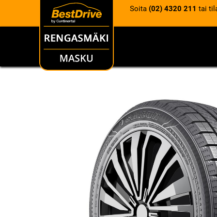
Soita
(02) 4320 211
tai ti
RENKAAT
VANTEET