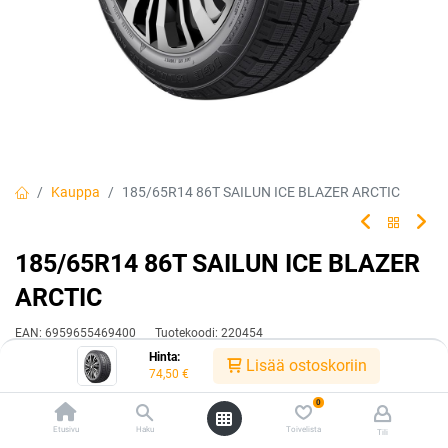
Kauppa
185/65R14 86T SAILUN ICE BLAZER ARCTIC
185/65R14 86T SAILUN ICE BLAZER
ARCTIC
EAN:
6959655469400
Tuotekoodi:
220454
Hinta:
74,50
€
Lisää ostoskoriin
/ kpl
74,50
€
0
Toimittajilla (kotimaa):
Saatavilla
Etusivu
Haku
Toivelista
Tili
Toimitusaika:
3 arkipäivää