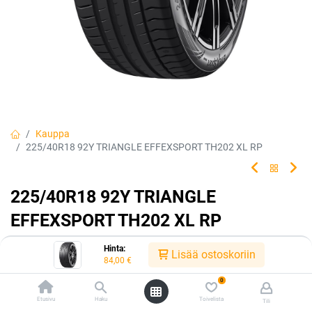
Kauppa
225/40R18 92Y TRIANGLE EFFEXSPORT TH202 XL RP
225/40R18 92Y TRIANGLE
EFFEXSPORT TH202 XL RP
EAN:
6959753231541
Tuotekoodi:
226343
Hinta:
Lisää ostoskoriin
84,00
€
84,00
€
/ kpl
0
Etusivu
Haku
Toivelista
Tili
Heti saatavilla:
Toimittajilla (kotimaa):
Saatavilla