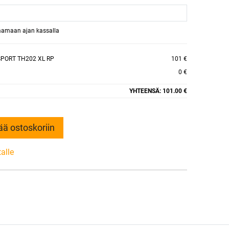
raamaan ajan kassalla
SPORT TH202 XL RP
101 €
0 €
YHTEENSÄ:
101.00 €
ää ostoskoriin
talle