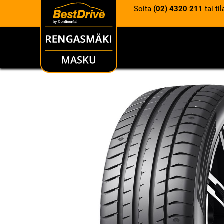
Soita
(02) 4320 211
tai ti
RENKAAT
VANTEET