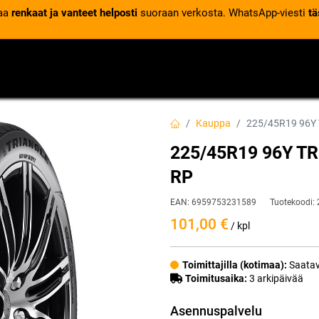
laa
renkaat ja vanteet helposti
suoraan verkosta. WhatsApp-viesti
tä
VENTTIILIT
RENGASPALVELUT
RENGASTIETOA
Kauppa
225/45R19 96Y
225/45R19 96Y T
RP
EAN:
6959753231589
Tuotekoodi:
101,00
€
/ kpl
Toimittajilla (kotimaa):
Saatav
Toimitusaika:
3 arkipäivää
Asennuspalvelu