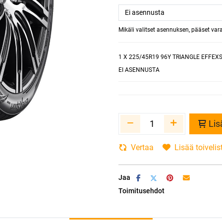
Mikäli valitset asennuksen, pääset va
1
X 225/45R19 96Y TRIANGLE EFFEX
EI ASENNUSTA
Lis
Vertaa
Lisää toivelis
Jaa
Toimitusehdot