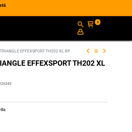
stä
.
0
AJANKOHTAISTA
INFO
 TRIANGLE EFFEXSPORT TH202 XL RP
RIANGLE EFFEXSPORT TH202 XL
226345
illa