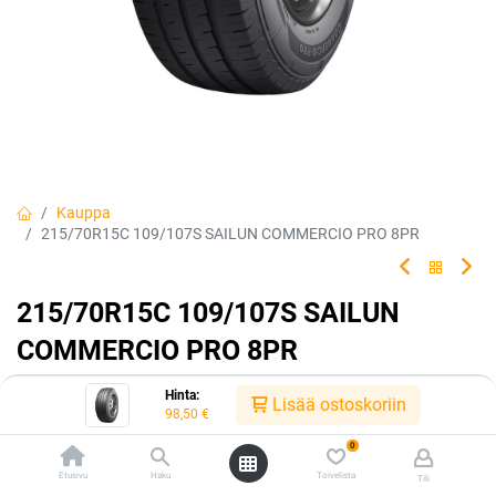
Kauppa
215/70R15C 109/107S SAILUN COMMERCIO PRO 8PR
215/70R15C 109/107S SAILUN
COMMERCIO PRO 8PR
EAN:
6922250419064
Tuotekoodi:
226473
Hinta:
Lisää ostoskoriin
98,50
€
98,50
€
/ kpl
0
Etusivu
Haku
Toivelista
Tili
Toimittajilla (kotimaa):
Saatavilla