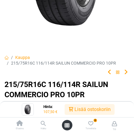
Kauppa
215/75R16C 116/114R SAILUN COMMERCIO PRO 10PR
215/75R16C 116/114R SAILUN
COMMERCIO PRO 10PR
EAN:
6922250419071
Tuotekoodi:
226474
Hinta:
Lisää ostoskoriin
107,50
€
107,50
€
/ kpl
0
Etusivu
Haku
Toivelista
Tili
Toimittajilla (kotimaa):
Saatavilla