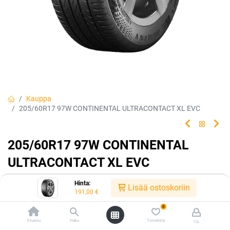
Kauppa
205/60R17 97W CONTINENTAL ULTRACONTACT XL EVC
205/60R17 97W CONTINENTAL
ULTRACONTACT XL EVC
Tehty kestämään.
Hinta:
Lisää ostoskoriin
191,00
€
EAN:
4019238088168
Tuotekoodi:
227333
0
191,00
€
/ kpl
Etusivu
Haku
Toivelista
Tili