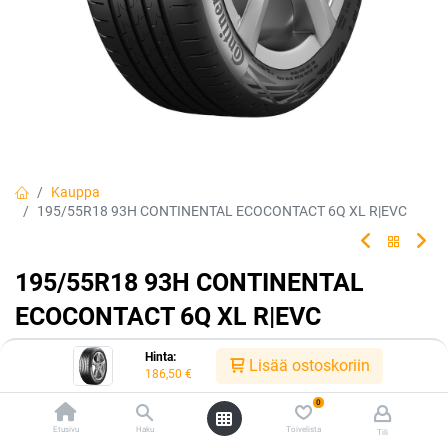
Kauppa
195/55R18 93H CONTINENTAL ECOCONTACT 6Q XL R|EVC
195/55R18 93H CONTINENTAL
ECOCONTACT 6Q XL R|EVC
EAN:
4019238091601
Tuotekoodi:
227335
Hinta:
Lisää ostoskoriin
186,50
€
186,50
€
/ kpl
0
Etusivu
Haku
Toivelista
Tili
Toimittajilla (ulkomaa):
Saatavilla