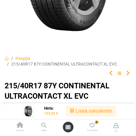
Kauppa
215/40R17 87Y CONTINENTAL ULTRACONTACT XL EVC
215/40R17 87Y CONTINENTAL
ULTRACONTACT XL EVC
Tehty kestämään.
Hinta:
Lisää ostoskoriin
193,50
€
EAN:
4019238099812
Tuotekoodi:
227546
0
193,50
€
/ kpl
Etusivu
Haku
Toivelista
Tili