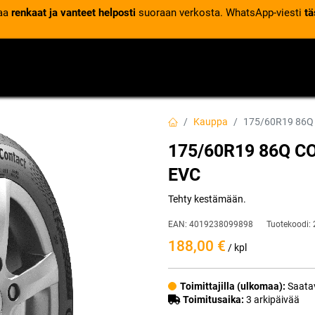
laa
renkaat ja vanteet helposti
suoraan verkosta. WhatsApp-viesti
tä
VENTTIILIT
RENGASPALVELUT
RENGASTIETOA
Kauppa
175/60R19 86
175/60R19 86Q 
EVC
Tehty kestämään.
EAN:
4019238099898
Tuotekoodi:
188,00
€
/ kpl
Toimittajilla (ulkomaa):
Saatav
Toimitusaika:
3 arkipäivää