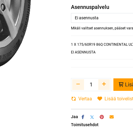
Asennuspalvelu
Mikäli valitset asennuksen, pääset va
1
X 175/60R19 86Q CONTINENTAL U
EI ASENNUSTA
Lis
Vertaa
Lisää toivelis
Jaa
Toimitusehdot