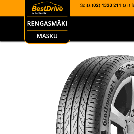
Soita
(02) 4320 211
tai ti
RENKAAT
VANTEET