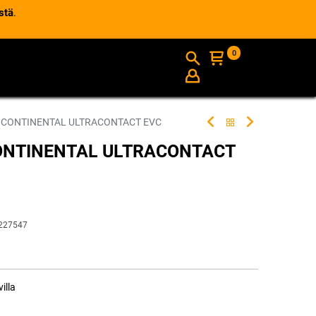
stä
.
0
AJANKOHTAISTA
INFO
Q CONTINENTAL ULTRACONTACT EVC
CONTINENTAL ULTRACONTACT
227547
illa