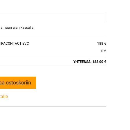
raamaan ajan kassalla
LTRACONTACT EVC
188 €
0 €
YHTEENSÄ:
188.00 €
ää ostoskoriin
talle