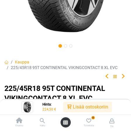
Kauppa
225/45R18 95T CONTINENTAL VIKINGCONTACT 8 XL EVC
225/45R18 95T CONTINENTAL
VIKINGCONTACT 8 XL EVC
Hinta:
Lisää ostoskoriin
EAN:
4019238088441
Tuotekoodi:
228240
224,50
€
224,50
€
/ kpl
0
Etusivu
Haku
Toivelista
Tili