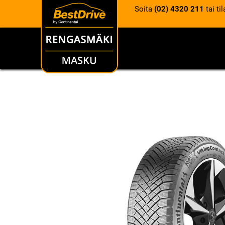
Soita
(02) 4320 211
tai ti
RENKAAT
VANTEET