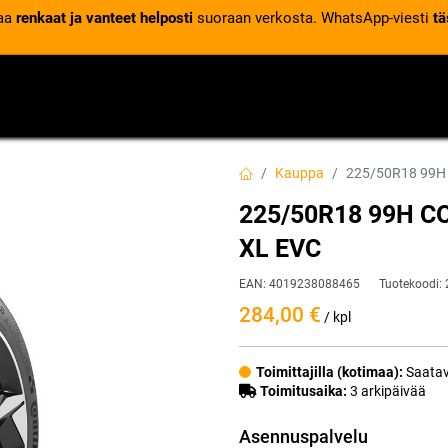
laa
renkaat ja vanteet helposti
suoraan verkosta. WhatsApp-viesti
tä
VENTTIILIT
RENGASPALVELUT
RENGASTIETOA
Kauppa
225/50R18 99H
225/50R18 99H C
XL EVC
EAN:
4019238088465
Tuotekoodi:
284,00
€
/ kpl
Toimittajilla (kotimaa):
Saatav
Toimitusaika:
3 arkipäivää
Asennuspalvelu