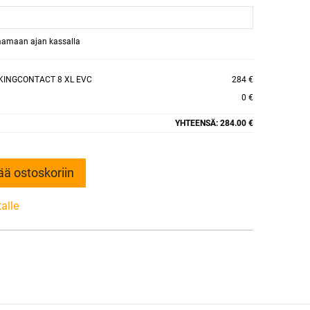
raamaan ajan kassalla
KINGCONTACT 8 XL EVC
284 €
0 €
YHTEENSÄ:
284.00 €
ää ostoskoriin
talle