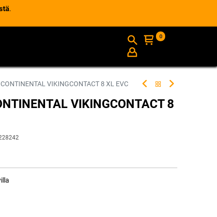
stä
.
0
AJANKOHTAISTA
INFO
 CONTINENTAL VIKINGCONTACT 8 XL EVC
ONTINENTAL VIKINGCONTACT 8
228242
illa