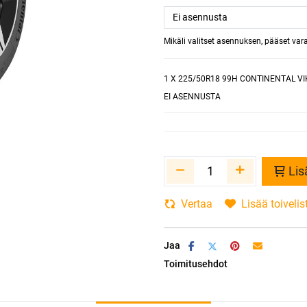
Mikäli valitset asennuksen, pääset va
1
X 225/50R18 99H CONTINENTAL VI
EI ASENNUSTA
Lis
Vertaa
Lisää toivelis
Jaa
Toimitusehdot