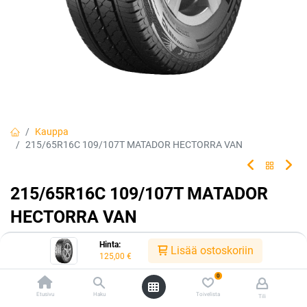
Kauppa
215/65R16C 109/107T MATADOR HECTORRA VAN
215/65R16C 109/107T MATADOR
HECTORRA VAN
Hyötyajoneuvojen tasapainoinen kesätuote, joka vastaa kaikkiin
Hinta:
Lisää ostoskoriin
haasteisiin.
125,00
€
0
EAN:
4050496003029
Tuotekoodi:
240457
Etusivu
Haku
Toivelista
125,00
€
Tili
/ kpl