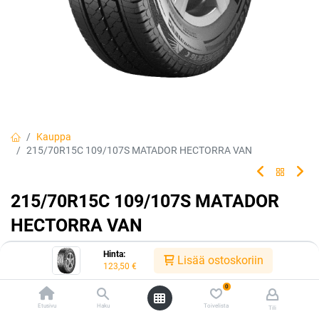
Kauppa
215/70R15C 109/107S MATADOR HECTORRA VAN
215/70R15C 109/107S MATADOR
HECTORRA VAN
Hyötyajoneuvojen tasapainoinen kesätuote, joka vastaa kaikkiin
Hinta:
Lisää ostoskoriin
haasteisiin.
123,50
€
0
EAN:
4050496003005
Tuotekoodi:
240458
Etusivu
Haku
Toivelista
Tili
Tällä tuotteella ei ole kelvollista yhdistelmää.