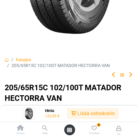
Kauppa
205/65R15C 102/100T MATADOR HECTORRA VAN
205/65R15C 102/100T MATADOR
HECTORRA VAN
Hyötyajoneuvojen tasapainoinen kesätuote, joka vastaa kaikkiin
Hinta:
Lisää ostoskoriin
haasteisiin.
122,50
€
0
EAN:
4050496002831
Tuotekoodi:
240473
Etusivu
Haku
Toivelista
Tili
Tällä tuotteella ei ole kelvollista yhdistelmää.