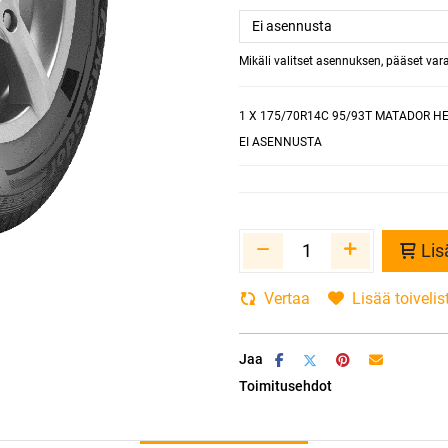
Mikäli valitset asennuksen, pääset va
1
X 175/70R14C 95/93T MATADOR H
EI ASENNUSTA
Lis
Vertaa
Lisää toivelis
Jaa
Toimitusehdot