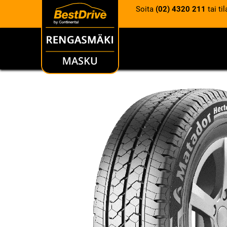
Soita
(02) 4320 211
tai ti
RENKAAT
VANTEET