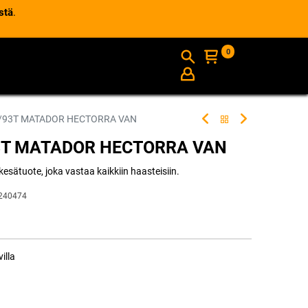
stä
.
0
AJANKOHTAISTA
INFO
5/93T MATADOR HECTORRA VAN
93T MATADOR HECTORRA VAN
sätuote, joka vastaa kaikkiin haasteisiin.
240474
illa