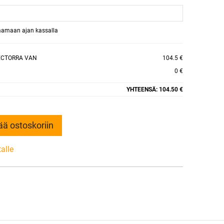
raamaan ajan kassalla
ECTORRA VAN
104.5 €
0 €
YHTEENSÄ:
104.50 €
ää ostoskoriin
talle