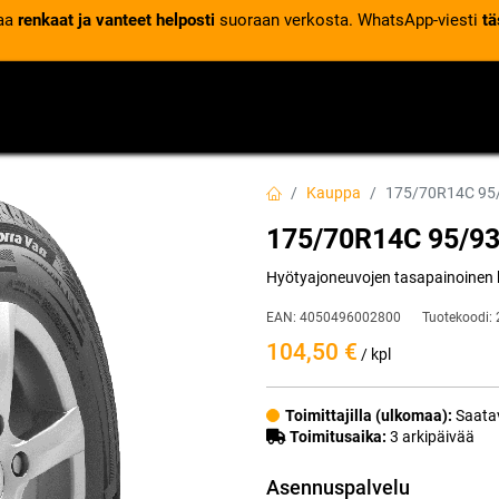
laa
renkaat ja vanteet helposti
suoraan verkosta. WhatsApp-viesti
tä
VENTTIILIT
RENGASPALVELUT
RENGASTIETOA
Kauppa
175/70R14C 9
175/70R14C 95/
Hyötyajoneuvojen tasapainoinen ke
EAN:
4050496002800
Tuotekoodi:
104,50
€
/ kpl
Toimittajilla (ulkomaa):
Saatav
Toimitusaika:
3 arkipäivää
Asennuspalvelu