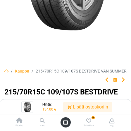
Kauppa
215/70R15C 109/107S BESTDRIVE VAN SUMMER
215/70R15C 109/107S BESTDRIVE
VAN SUMMER
Hinta:
Lisää ostoskoriin
134,00
€
0
EAN:
4019238018820
Tuotekoodi:
240798
Etusivu
Haku
Toivelista
Tili