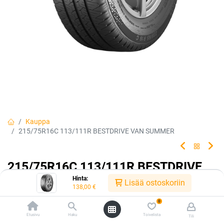
Kauppa
215/75R16C 113/111R BESTDRIVE VAN SUMMER
215/75R16C 113/111R BESTDRIVE
Hinta:
VAN SUMMER
Lisää ostoskoriin
138,00
€
0
Etusivu
Haku
Toivelista
Tili
EAN:
4019238018936
Tuotekoodi:
240799