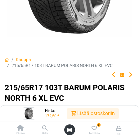
Kauppa
215/65R17 103T BARUM POLARIS NORTH 6 XL EVC
215/65R17 103T BARUM POLARIS
NORTH 6 XL EVC
Continentalin Euroopassa valmistama Barum Polaris 6
Hinta:
Lisää ostoskoriin
on keskihintainen tuote pohjoismaiden talviolosuhteisiin.
172,50
€
0
EAN:
4024063008731
Tuotekoodi:
241741
Etusivu
Haku
Toivelista
172,50
€
Tili
/ kpl