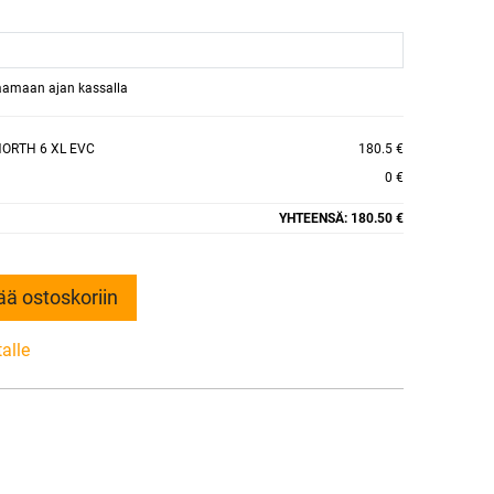
raamaan ajan kassalla
NORTH 6 XL EVC
180.5 €
0 €
YHTEENSÄ:
180.50 €
ää ostoskoriin
talle