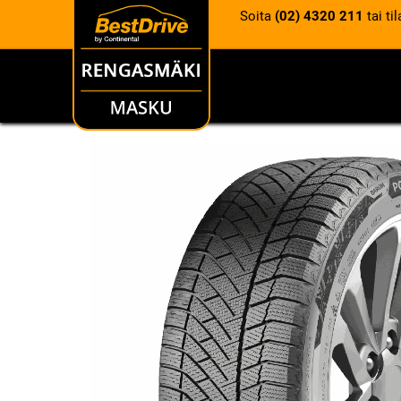
Soita
(02) 4320 211
tai ti
RENKAAT
VANTEET