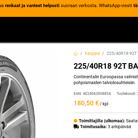
laa
renkaat ja vanteet helposti
suoraan verkosta. WhatsApp-viesti
tä
VENTTIILIT
RENGASPALVELUT
RENGASTIETOA
Kauppa
225/40R18 92T
225/40R18 92T B
Continentalin Euroopassa valmist
pohjoismaiden talviolosuhteisiin.
EAN:
4024063008854
Tuotekoodi:
180,50
€
/ kpl
Toimittajilla (ulkomaa):
Saatav
Toimitusaika:
3 arkipäivää