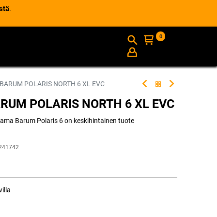
stä
.
0
AJANKOHTAISTA
INFO
 BARUM POLARIS NORTH 6 XL EVC
ARUM POLARIS NORTH 6 XL EVC
ama Barum Polaris 6 on keskihintainen tuote
241742
illa