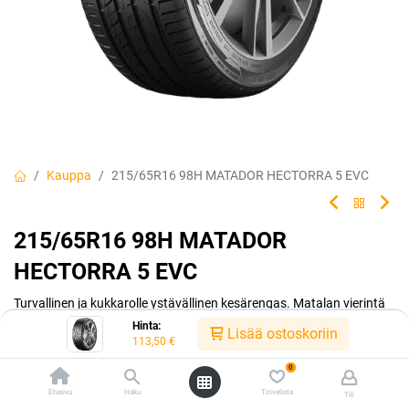
Kauppa
215/65R16 98H MATADOR HECTORRA 5 EVC
215/65R16 98H MATADOR
HECTORRA 5 EVC
Turvallinen ja kukkarolle ystävällinen kesärengas. Matalan vierintä
vastuksen ansiosta ajat polttoainetta säästäen. Matador made by
Hinta:
Lisää ostoskoriin
Continental.
113,50
€
0
EAN:
4050496003524
Tuotekoodi:
242177
Etusivu
Haku
Toivelista
113,50
€
Tili
/ kpl