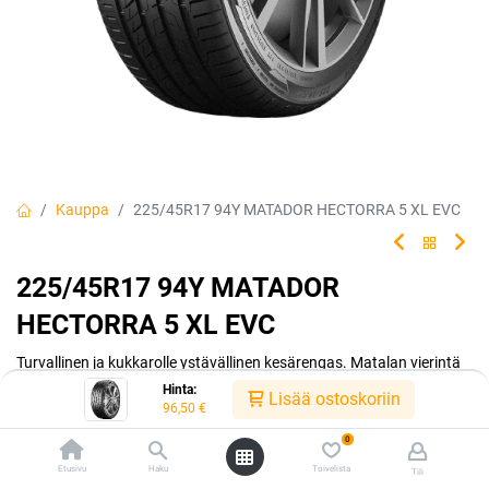
Kauppa
225/45R17 94Y MATADOR HECTORRA 5 XL EVC
225/45R17 94Y MATADOR
HECTORRA 5 XL EVC
Turvallinen ja kukkarolle ystävällinen kesärengas. Matalan vierintä
vastuksen ansiosta ajat polttoainetta säästäen. Matador made by
Hinta:
Lisää ostoskoriin
Continental.
96,50
€
0
EAN:
4050496003388
Tuotekoodi:
242178
Etusivu
Haku
Toivelista
96,50
€
Tili
/ kpl