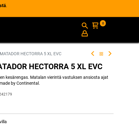
stä
.
0
AJANKOHTAISTA
INFO
 MATADOR HECTORRA 5 XL EVC
ATADOR HECTORRA 5 XL EVC
inen kesärengas. Matalan vierintä vastuksen ansiosta ajat
made by Continental.
242179
illa