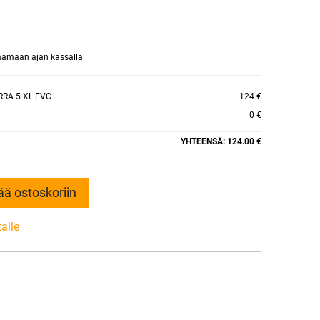
raamaan ajan kassalla
RA 5 XL EVC
124 €
0 €
YHTEENSÄ:
124.00 €
ää ostoskoriin
talle