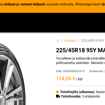
laa
renkaat ja vanteet helposti
suoraan verkosta. WhatsApp-viesti
tä
VENTTIILIT
RENGASPALVELUT
RENGASTIETOA
Kauppa
225/45R18 95Y
225/45R18 95Y M
Turvallinen ja kukkarolle ystäväll
polttoainetta säästäen. Matador 
EAN:
4050496003319
Tuotekoodi:
124,00
€
/ kpl
Toimittajilla (ulkomaa):
Saatav
Toimitusaika:
3 arkipäivää