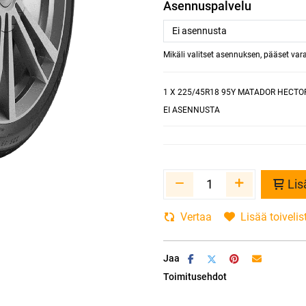
Asennuspalvelu
Mikäli valitset asennuksen, pääset va
1
X 225/45R18 95Y MATADOR HECTOR
EI ASENNUSTA
Lis
Vertaa
Lisää toivelis
Jaa
Toimitusehdot