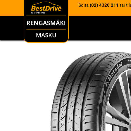
Soita
(02) 4320 211
tai ti
RENKAAT
VANTEET