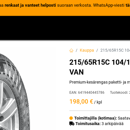
laa
renkaat ja vanteet helposti
suoraan verkosta. WhatsApp-viesti
tä
VENTTIILIT
RENGASPALVELUT
RENGASTIETOA
Kauppa
215/65R15C 10
215/65R15C 104/
VAN
Premium-kesärengas paketti- ja m
EAN:
6419440445786
Tuotekoodi:
198,00
€
/ kpl
Toimittajilla (kotimaa):
Saatav
Toimitusaika:
3 arkipäivää