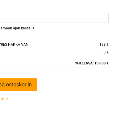
raamaan ajan kassalla
TYRES HAKKA VAN
198 €
0 €
YHTEENSÄ:
198.00 €
ää ostoskoriin
talle