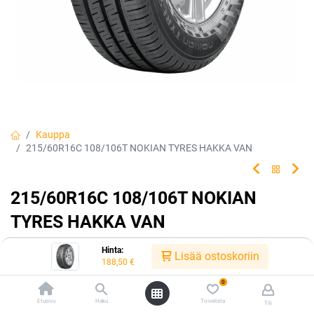
Kauppa
215/60R16C 108/106T NOKIAN TYRES HAKKA VAN
215/60R16C 108/106T NOKIAN
TYRES HAKKA VAN
Premium-kesärengas paketti- ja matkailuautoihin. Kestävää
Hinta:
Lisää ostoskoriin
turvallisuutta ja mukavuutta.
188,50
€
0
EAN:
6419440445809
Tuotekoodi:
242657
Etusivu
Haku
Toivelista
188,50
€
Tili
/ kpl