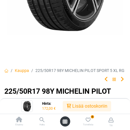
Kauppa
225/50R17 98Y MICHELIN PILOT SPORT 5 XL RG
225/50R17 98Y MICHELIN PILOT
SPORT 5 XL RG
Hinta:
Lisää ostoskoriin
172,00
€
Elä jokainen ajohetki täysillä ja nauti sporttisesta, kestävästä
suorituskyvystä erittäin kestäviksi suunnitelluilla MICHELIN Pilot
0
Sport 5 -renkailla.
Etusivu
Haku
Toivelista
Tili