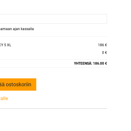
raamaan ajan kassalla
Y 5 XL
186 €
0 €
YHTEENSÄ:
186.00 €
ää ostoskoriin
talle