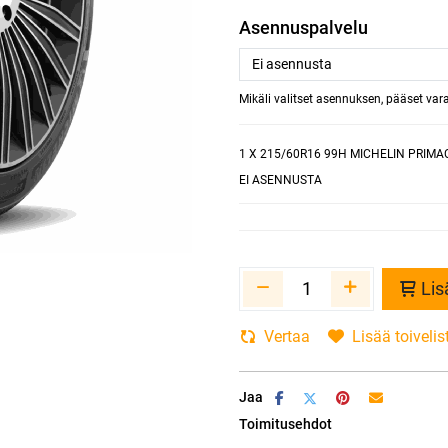
Asennuspalvelu
Mikäli valitset asennuksen, pääset va
1
X 215/60R16 99H MICHELIN PRIMAC
EI ASENNUSTA
Lis
Vertaa
Lisää toivelis
Jaa
Toimitusehdot