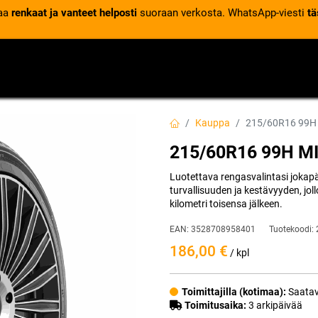
laa
renkaat ja vanteet helposti
suoraan verkosta. WhatsApp-viesti
tä
VENTTIILIT
RENGASPALVELUT
RENGASTIETOA
Kauppa
215/60R16 99H
215/60R16 99H M
Luotettava rengasvalintasi jokap
turvallisuuden ja kestävyyden, joll
kilometri toisensa jälkeen.
EAN:
3528708958401
Tuotekoodi:
186,00
€
/ kpl
Toimittajilla (kotimaa):
Saatav
Toimitusaika:
3 arkipäivää