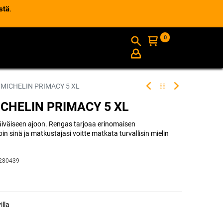
stä
.
0
AJANKOHTAISTA
INFO
 MICHELIN PRIMACY 5 XL
ICHELIN PRIMACY 5 XL
äiväiseen ajoon. Rengas tarjoaa erinomaisen
oin sinä ja matkustajasi voitte matkata turvallisin mielin
280439
illa