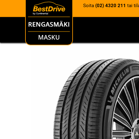
Soita
(02) 4320 211
tai ti
RENKAAT
VANTEET