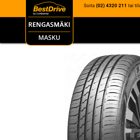
Soita
(02) 4320 211
tai ti
RENKAAT
VANTEET