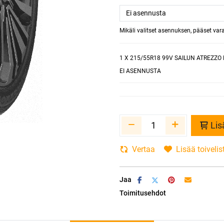
Mikäli valitset asennuksen, pääset va
1
X 215/55R18 99V SAILUN ATREZZO E
EI ASENNUSTA
Lis
Vertaa
Lisää toivelis
Jaa
Toimitusehdot