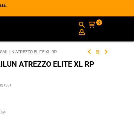
stä
.
0
AJANKOHTAISTA
INFO
 SAILUN ATREZZO ELITE XL RP
AILUN ATREZZO ELITE XL RP
327581
illa