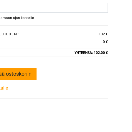
raamaan ajan kassalla
LITE XL RP
102 €
0 €
YHTEENSÄ:
102.00 €
ää ostoskoriin
talle