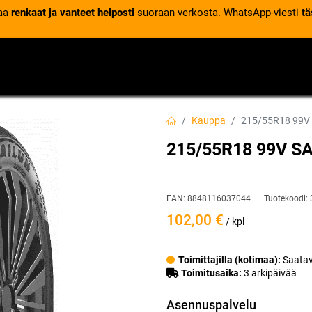
laa
renkaat ja vanteet helposti
suoraan verkosta. WhatsApp-viesti
tä
VENTTIILIT
RENGASPALVELUT
RENGASTIETOA
Kauppa
215/55R18 99V
215/55R18 99V S
EAN:
8848116037044
Tuotekoodi:
102,00
€
/ kpl
Toimittajilla (kotimaa):
Saatav
Toimitusaika:
3 arkipäivää
Asennuspalvelu